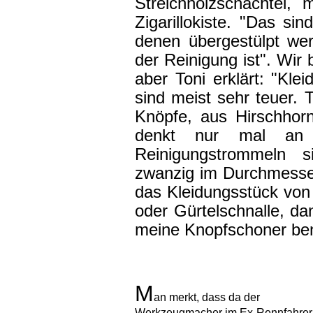
Streichholzschachtel,
Zigarillokiste. "Das si
denen übergestülpt wer
der Reinigung ist". Wir 
aber Toni erklärt: "Klei
sind meist sehr teuer. 
Knöpfe, aus Hirschhorn
denkt nur mal an g
Reinigungstrommeln 
zwanzig im Durchmesse
das Kleidungsstück von o
oder Gürtelschnalle, da
meine Knopfschoner benu
M
an merkt, dass da der
Werkzeugmacher im Ex-Rennfahrer