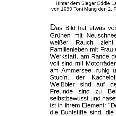
Hinter dem Sieger Eddie L
von 1980 Toni Mang den 2. Plat
D
as Bild hat etwas vo
Grünen mit Neuschne
weißer Rauch zieh
Familienleben mit Frau u
Werkstatt, am Rande d
voll sind mit Motorräd
am Ammersee, ruhig un
Stub'n, der Kachelo
Weißbier sind auf de
Freunde sind zu Bes
selbstbewusst und nasew
ist in ihrem Element: 
die Buntstifte sind, d