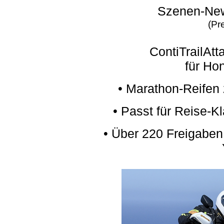
Szenen-Ne
(Pr
ContiTrailAtt
für Ho
• Marathon-Reifen 
• Passt für Reise-K
• Über 220 Freigaben 