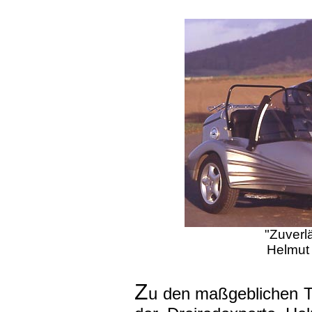
"Zuverl
Helmut 
Z
u den maßgeblichen T