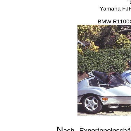
"
Yamaha FJR
BMW R1100
N
ach Experteneinschä