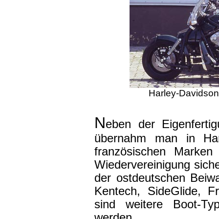
Harley-Davids
N
eben der Eigenfert
übernahm man in Har
französischen Marken 
Wiedervereinigung sich
der ostdeutschen Beiw
Kentech, SideGlide, 
sind weitere Boot-Ty
werden.