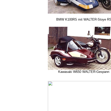
BMW K100RS mit WALTER-Stoye R
Kawasaki W650 WALTER-Gespann