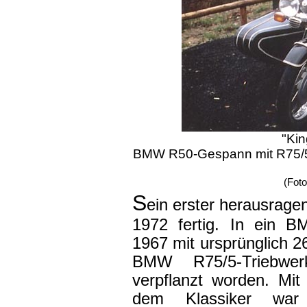
"Kin
BMW R50-Gespann mit R75/5-
(Fot
S
ein erster herausrag
1972 fertig. In ein 
1967 mit ursprünglich 
BMW R75/5-Triebwer
verpflanzt worden. Mit 
dem Klassiker war