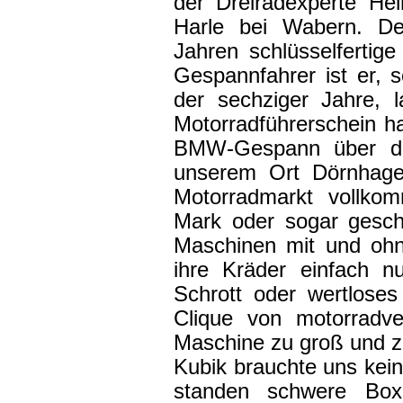
der Dreiradexperte He
Harle bei Wabern. De
Jahren schlüsselfertig
Gespannfahrer ist er, 
der sechziger Jahre, 
Motorradführerschein ha
BMW-Gespann über di
unserem Ort Dörnhage
Motorradmarkt vollko
Mark oder sogar gesch
Maschinen mit und ohn
ihre Kräder einfach n
Schrott oder wertlose
Clique von motorradve
Maschine zu groß und zu
Kubik brauchte uns ke
standen schwere Bo